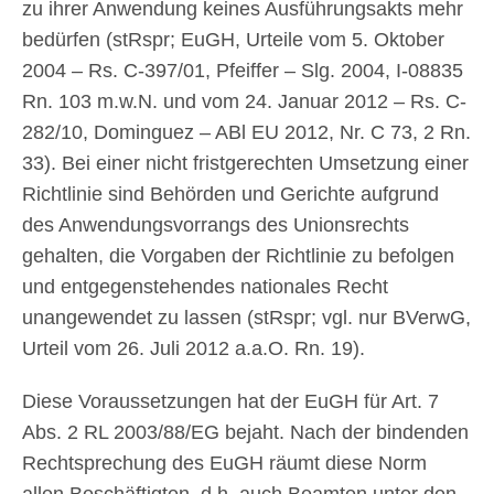
zu ihrer Anwendung keines Ausführungsakts mehr
bedürfen (stRspr; EuGH, Urteile vom 5. Oktober
2004 – Rs. C-397/01, Pfeiffer – Slg. 2004, I-08835
Rn. 103 m.w.N. und vom 24. Januar 2012 – Rs. C-
282/10, Dominguez – ABl EU 2012, Nr. C 73, 2 Rn.
33). Bei einer nicht fristgerechten Umsetzung einer
Richtlinie sind Behörden und Gerichte aufgrund
des Anwendungsvorrangs des Unionsrechts
gehalten, die Vorgaben der Richtlinie zu befolgen
und entgegenstehendes nationales Recht
unangewendet zu lassen (stRspr; vgl. nur BVerwG,
Urteil vom 26. Juli 2012 a.a.O. Rn. 19).
Diese Voraussetzungen hat der EuGH für Art. 7
Abs. 2 RL 2003/88/EG bejaht. Nach der bindenden
Rechtsprechung des EuGH räumt diese Norm
allen Beschäftigten, d.h. auch Beamten unter den